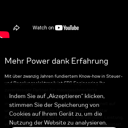
Mehr Power dank Erfahrung
Mit über zwanzig Jahren fundiertem Know-how in Steuer-
und Regelungselektronik ist CTG Engineering Ihr
zuverlässiger Partner für massgeschneiderte
Indem Sie auf „Akzeptieren“ klicken,
Leistungssteigerungen. Jedes Fahrzeug wird hier
individuell abgestimmt – präzise und professionell auf
stimmen Sie der Speicherung von
unserem hochmodernen Prüfstand, dem DynoStar
Cookies auf Ihrem Gerät zu, um die
RC3300 MK2-AWD. Das Ergebnis: spürbar mehr Leistung,
Nutzung der Website zu analysieren.
volle Zuverlässigkeit und ein Fahrerlebnis, das begeistert.