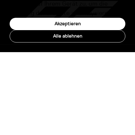
Cookies auf Ihrem Gerät zu, um die
Nutzung der Website zu analysieren.
Akzeptieren
Alle ablehnen
Menu
Home
Über uns
Konfigurator
Multimedia
Kontakt
News
Adresse