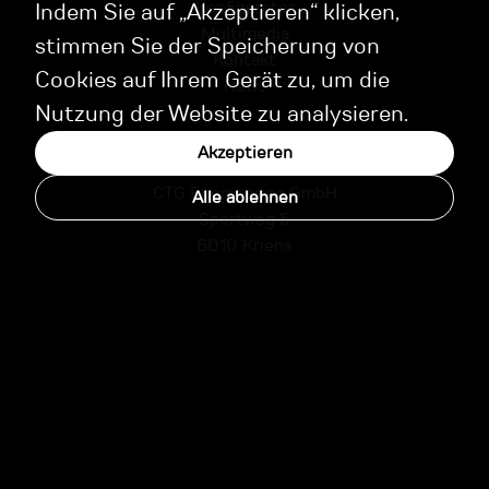
Konfigurator
Indem Sie auf „Akzeptieren“ klicken,
Multimedia
stimmen Sie der Speicherung von
Kontakt
Cookies auf Ihrem Gerät zu, um die
News
Nutzung der Website zu analysieren.
Adresse
Akzeptieren
CTG Engineering GmbH
Alle ablehnen
Sportweg 5
6010 Kriens
Schweiz
Informationen
AGB
Impressum
Kontakt