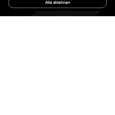
Alle ablehnen
Menu
Home
Über uns
Konfigurator
Multimedia
Kontakt
News